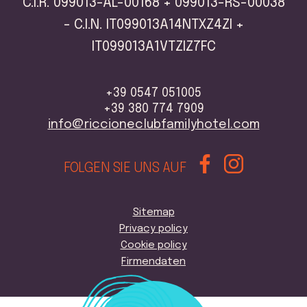
C.I.R. 099013-AL-00168 + 099013-RS-00038
- C.I.N. IT099013A14NTXZ4ZI +
IT099013A1VTZIZ7FC
+39 0547 051005
+39 380 774 7909
info@riccioneclubfamilyhotel.com
FOLGEN SIE UNS AUF
Sitemap
Privacy policy
Cookie policy
Firmendaten