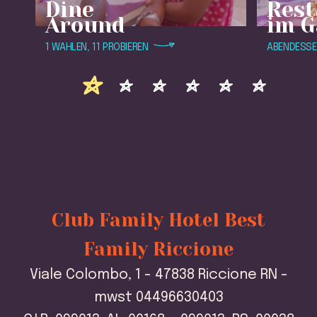
Dine
Rest
Around
im G
1 WAHLEN, 11 PROBIEREN
ABENDESSE
Club Family Hotel Best
Family Riccione
Viale Colombo, 1 - 47838 Riccione RN -
mwst 04496630403