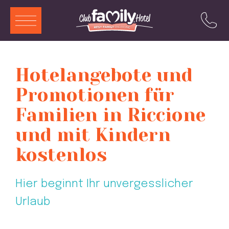
ITA
ENG
DEU
FRA
Hotelangebote und
Dienste
Promotionen für
Restaurant
Familien in Riccione
Schwimmbad
und mit Kindern
Zimmer und Aparthotels
kostenlos
Animation
Hier beginnt Ihr unvergesslicher
Angebote
Urlaub
Attraktionen