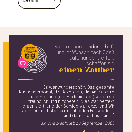
details
wenn unsere Leidenschaft
und Ihr Wunsch
nach Spaß
aufeinander treffen,
schaffen sie
einen Zauber
volle
Es war wunderschön. Das gesamte
W
 nett
Küchenpersonal, die Rezeption, die Animateure
teure
und Stefano (der Bademeister) waren so
alle,
freundlich und hilfsbereit. Alles war perfekt
sag
duell
organisiert, und der Service war exzellent! Wir
eßen
kommen nächstes Jahr auf jeden Fall wieder –
. [
…
]
und dann nicht nur für [
…
]
2025
simona b
schrieb zu
September 2025