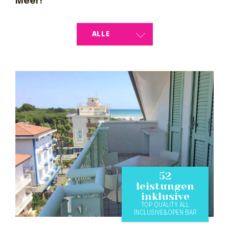
Meer!
52
leistungen
inklusive
TOP QUALITY ALL
INCLUSIVE&OPEN BAR