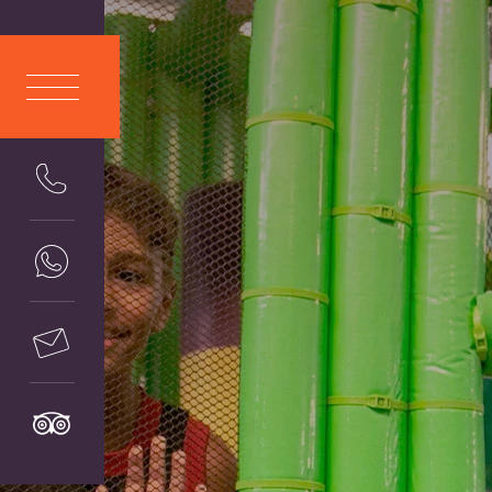
ITA
LIANO
ENG
LISH
DEU
TSCH
FRA
NÇAIS