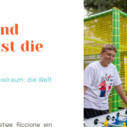
und
st die
ielraum: die Welt
stige Riccione ein