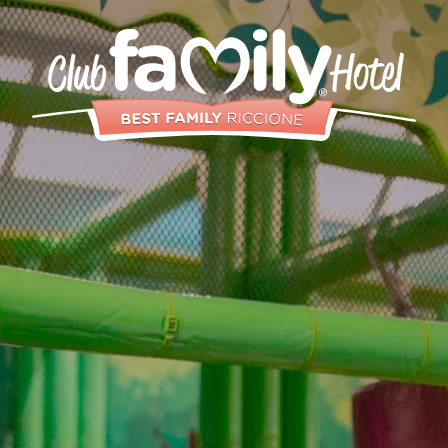
Dienste
Restaurant
Schwimmbad
Zimmer und
Aparthotels
Animation