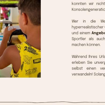
konnten wir nich
Konsolengeneratio
Wer in die Wel
hyperrealistischer 
und einem
Angebo
Sportler als auc
machen können.
Während Ihres Ur
erleben Sie unver
selbst einen ve
verwandeln! Solange