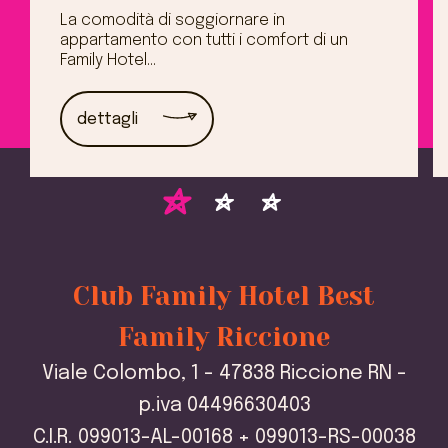
La comodità di soggiornare in
appartamento con tutti i comfort di un
Family Hotel...
dettagli
Club Family Hotel Best
Family Riccione
Viale Colombo, 1 - 47838 Riccione RN -
p.iva 04496630403
C.I.R. 099013-AL-00168 + 099013-RS-00038