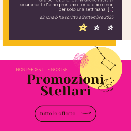
avere
alla perfezione, ottimi anche i servizi!
. [
…
]
sicuramente l'anno prossimo torneremo e non
M
per solo una settimana! [
…
]
2025
simona b
ha scritto a
Settembre 2025
NON PERDERTI LE NOSTRE
Promozioni
Stellari
tutte le offerte