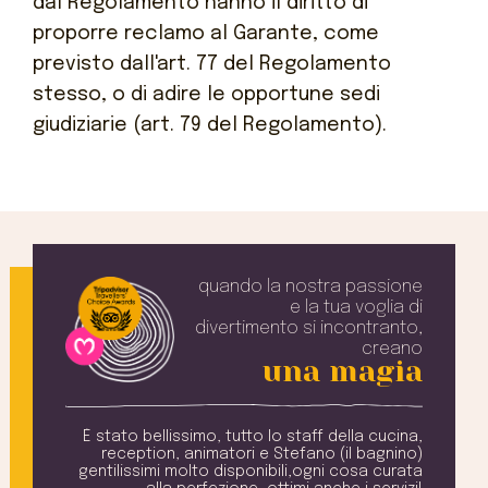
dal Regolamento hanno il diritto di
proporre reclamo al Garante, come
previsto dall'art. 77 del Regolamento
stesso, o di adire le opportune sedi
giudiziarie (art. 79 del Regolamento).
quando la nostra passione
e la tua voglia
di
divertimento si incontranto,
creano
una magia
e una
È stato bellissimo, tutto lo staff della cucina,
ili e
reception, animatori e Stefano (il bagnino)
v
ri il
gentilissimi molto disponibili,ogni cosa curata
a