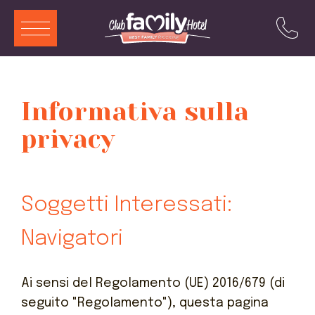
ITA
ENG
DEU
FRA
Informativa sulla
Servizi
privacy
Ristorante
Piscina
Soggetti Interessati:
Camere e Aparthotel
Animazione
Navigatori
Offerte
Ai sensi del Regolamento (UE) 2016/679 (di
Attrazioni
seguito "Regolamento"), questa pagina