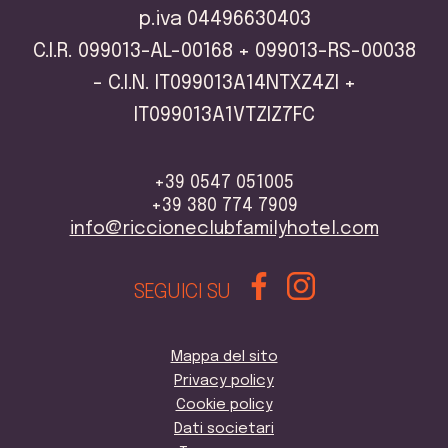
p.iva 04496630403
C.I.R. 099013-AL-00168 + 099013-RS-00038
- C.I.N. IT099013A14NTXZ4ZI +
IT099013A1VTZIZ7FC
+39 0547 051005
+39 380 774 7909
info@riccioneclubfamilyhotel.com
SEGUICI SU
Mappa del sito
Privacy policy
Cookie policy
Dati societari