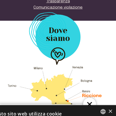
Trasparenza
Comunicazione violazione
Dove
siamo
×
×
to sito web utilizza cookie