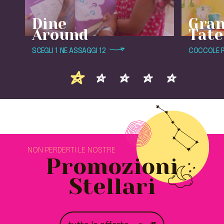
Dine
Gran
Around
Tate
SCEGLI 1 NE ASSAGGI 12
COCCOLE PE
NON PERDERTI LE NOSTRE
Promozioni
Stellari