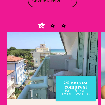
tutte le offerte
52 servizi
compresi
TOP QUALITY ALL
INCLUSIVE&OPEN BAR