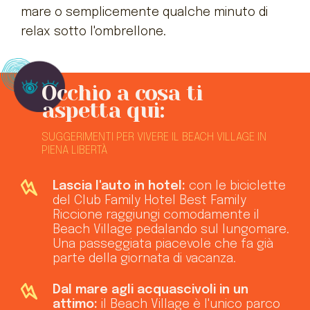
mare o semplicemente qualche minuto di
relax sotto l'ombrellone.
Occhio a cosa ti
aspetta qui:
SUGGERIMENTI PER VIVERE IL BEACH VILLAGE IN
PIENA LIBERTÀ
Lascia l'auto in hotel:
con le biciclette
del Club Family Hotel Best Family
Riccione raggiungi comodamente il
Beach Village pedalando sul lungomare.
Una passeggiata piacevole che fa già
parte della giornata di vacanza.
Dal mare agli acquascivoli in un
attimo:
il Beach Village è l'unico parco