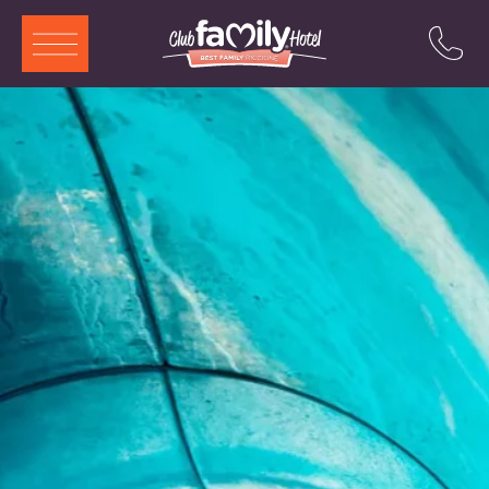
ITA
ENG
DEU
FRA
Servizi
Ristorante
Piscina
Camere e Aparthotel
Animazione
Offerte
Attrazioni