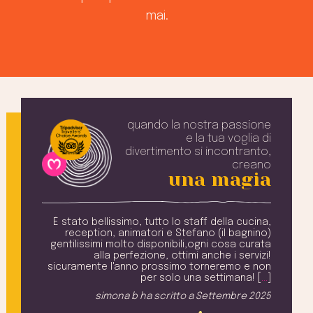
mai.
quando la nostra passione
e la tua voglia
di
divertimento si incontranto,
creano
una magia
e una
È stato bellissimo, tutto lo staff della cucina,
ili e
reception, animatori e Stefano (il bagnino)
v
ri il
gentilissimi molto disponibili,ogni cosa curata
a
avere
alla perfezione, ottimi anche i servizi!
. [
…
]
sicuramente l'anno prossimo torneremo e non
M
per solo una settimana! [
…
]
2025
simona b
ha scritto a
Settembre 2025