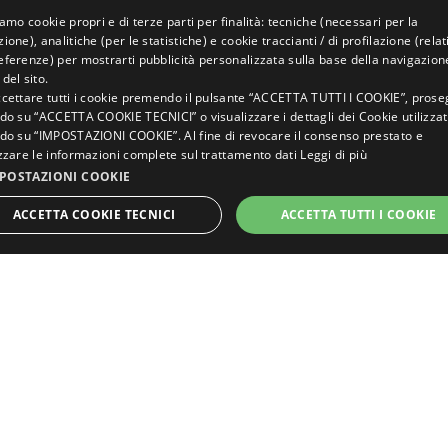
iamo cookie propri e di terze parti per finalità: tecniche (necessari per la
ITALIAN
ione), analitiche (per le statistiche) e cookie traccianti / di profilazione (relati
eferenze) per mostrarti pubblicità personalizzata sulla base della navigazion
ENGLISH
del sito.
ccettare tutti i cookie premendo il pulsante “ACCETTA TUTTI I COOKIE”, prose
GERMAN
do su “ACCETTA COOKIE TECNICI” o visualizzare i dettagli dei Cookie utilizzat
ndo su “IMPOSTAZIONI COOKIE”. Al fine di revocare il consenso prestato e
FRENCH
izzare le informazioni complete sul trattamento dati
Leggi di più
POSTAZIONI COOKIE
Chiedi il tuo
preventivo
ACCETTA COOKIE TECNICI
ACCETTA TUTTI I COOKIE
MIGLIOR
TARIFFA
GARANTITA
STRETTAMENTE NECESSARI
PERFORMANCE
TARGETI
FUNZIONALITÀ
SCOPRI L’UNIVERSO DI
Strettamente necessari
Performance
Targeting
Funzionalità
kie strettamente necessari consentono le funzionalità principali del sito web come l'acc
tente e la gestione dell'account. Il sito web non può essere utilizzato correttamente sen