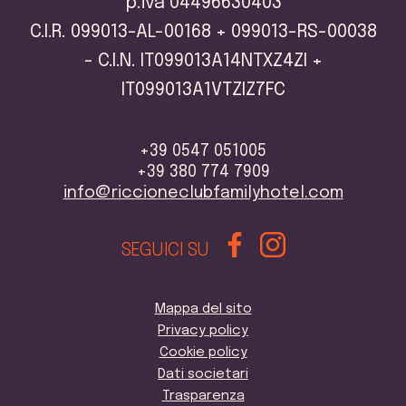
p.iva 04496630403
C.I.R. 099013-AL-00168 + 099013-RS-00038
- C.I.N. IT099013A14NTXZ4ZI +
IT099013A1VTZIZ7FC
+39 0547 051005
+39 380 774 7909
info@riccioneclubfamilyhotel.com
SEGUICI SU
Mappa del sito
Privacy policy
Cookie policy
Dati societari
Trasparenza