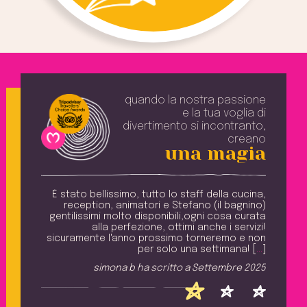
quando la nostra passione
e la tua voglia
di
divertimento si incontranto,
creano
una magia
e una
È stato bellissimo, tutto lo staff della cucina,
ili e
reception, animatori e Stefano (il bagnino)
v
ri il
gentilissimi molto disponibili,ogni cosa curata
a
avere
alla perfezione, ottimi anche i servizi!
. [
…
]
sicuramente l'anno prossimo torneremo e non
M
per solo una settimana! [
…
]
2025
simona b
ha scritto a
Settembre 2025