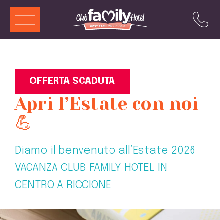
ITA
ENG
DEU
FRA
Servizi
OFFERTA SCADUTA
Apri l’Estate con noi
Ristorante
💪
Piscina
Camere e Aparthotel
Diamo il benvenuto all’Estate 2026
Animazione
VACANZA CLUB FAMILY HOTEL IN
Offerte
CENTRO A RICCIONE
Attrazioni